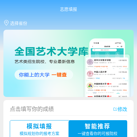
志愿填报
选择省份
香港中文大学（深圳）2023年夏季高考招生简章
点击填写你的成绩
修改
厦门大学嘉庚学院2023年艺术类招生简章
模拟填报
智能推荐
广州华立科技职业学院2023年夏季高考招生简章
模拟规划你的报考方案
一键查看你的可报院校