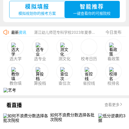
模拟填报
智能推荐
厦门大学嘉庚学院2023年艺术类招生简章
模拟规划你的报考方案
一键查看你的可报院校
广州华立科技职业学院2023年夏季高考招生简章
今日发布
最新
资讯
湛江幼儿师范专科学校2023年夏季高考招生简章
香港中文大学（深圳）2023年夏季高考招生简章
厦门大学嘉庚学院2023年艺术类招生简章
选大学
选专业
测文化
校考日历
看政策
教你填
算投档
查位次
省控线
校排名
看直播
查看更多
如何不浪费分数选择各批
次院校