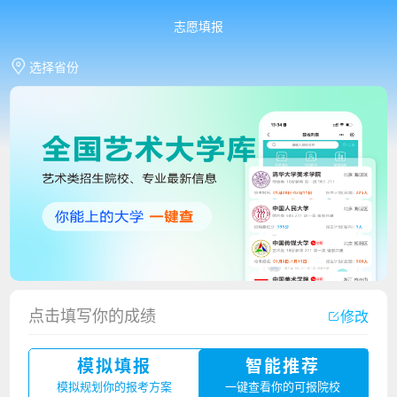
志愿填报
选择省份
香港中文大学（深圳）2023年夏季高考招生简章
点击填写你的成绩
修改
厦门大学嘉庚学院2023年艺术类招生简章
模拟填报
智能推荐
广州华立科技职业学院2023年夏季高考招生简章
模拟规划你的报考方案
一键查看你的可报院校