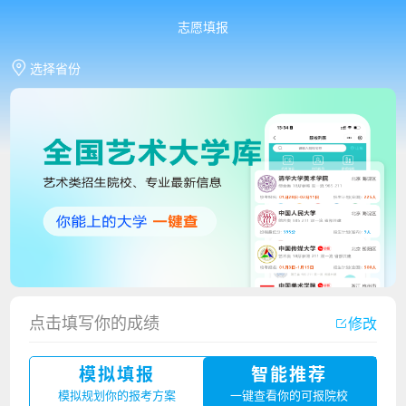
志愿填报
选择省份
香港中文大学（深圳）2023年夏季高考招生简章
点击填写你的成绩
修改
厦门大学嘉庚学院2023年艺术类招生简章
模拟填报
智能推荐
广州华立科技职业学院2023年夏季高考招生简章
模拟规划你的报考方案
一键查看你的可报院校