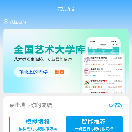
志愿填报
选择省份
香港中文大学（深圳）2023年夏季高考招生简章
点击填写你的成绩
修改
厦门大学嘉庚学院2023年艺术类招生简章
模拟填报
智能推荐
广州华立科技职业学院2023年夏季高考招生简章
模拟规划你的报考方案
一键查看你的可报院校