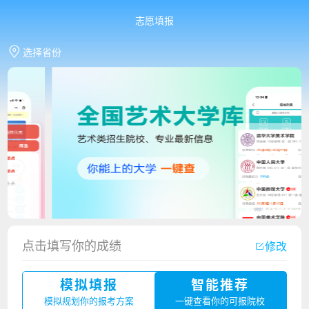
志愿填报
选择省份
香港中文大学（深圳）2023年夏季高考招生简章
点击填写你的成绩
修改
厦门大学嘉庚学院2023年艺术类招生简章
模拟填报
智能推荐
广州华立科技职业学院2023年夏季高考招生简章
模拟规划你的报考方案
一键查看你的可报院校