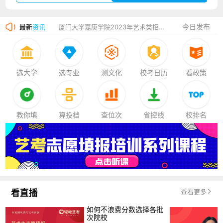
香港中文大学（深圳）2023年夏季高考招生简章
今日发布
最新
资讯
厦门大学嘉庚学院2023年艺术类招生简章
选大学
选专业
测文化
校考日历
看政策
教你填
算投档
查位次
省控线
校排名
看直播
查看更多
如何不浪费分数选择各批
次院校