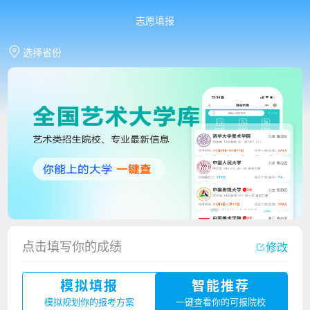
志愿填报
选择省份
香港中文大学（深圳）2023年夏季高考招生简章
点击填写你的成绩
修改
厦门大学嘉庚学院2023年艺术类招生简章
模拟填报
智能推荐
广州华立科技职业学院2023年夏季高考招生简章
模拟规划你的报考方案
一键查看你的可报院校